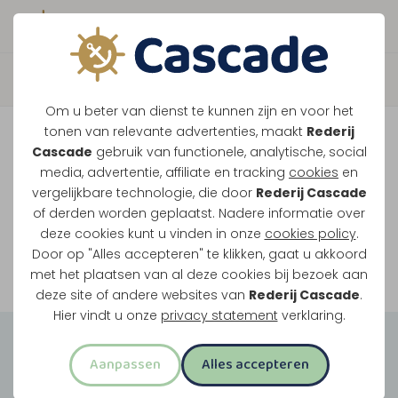
Boek direct je vaart
Vaar je mee over de
Om u beter van dienst te kunnen zijn en voor het
Maasplassen?
tonen van relevante advertenties, maakt
Rederij
Cascade
gebruik van functionele, analytische, social
Ondanks de lage waterstanden gaan
media, advertentie, affiliate en tracking
cookies
en
vergelijkbare technologie, die door
Rederij Cascade
onze vaarten gewoon door.
of derden worden geplaatst. Nadere informatie over
deze cookies kunt u vinden in onze
cookies policy
.
Door op "Alles accepteren" te klikken, gaat u akkoord
Bekijk onze rondvaarten
met het plaatsen van al deze cookies bij bezoek aan
deze site of andere websites van
Rederij Cascade
.
Hier vindt u onze
privacy statement
verklaring.
Groepsuitjes
Aanpassen
Alles accepteren