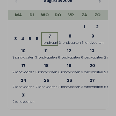
Augustus 2026
MA
DI
WO
DO
VR
ZA
ZO
1
2
7
8
9
3
4
5
6
1 rondvaart
3 rondvaarten
3 rondvaarten
10
11
12
13
1
3 rondvaarten
3 rondvaarten
6 rondvaarten
6 rondvaarten
2 rondv
17
18
19
20
2
2 rondvaarten
3 rondvaarten
6 rondvaarten
3 rondvaarten
2 rondv
24
25
26
27
2
2 rondvaarten
2 rondvaarten
3 rondvaarten
3 rondvaarten
6 rondv
31
2 rondvaarten