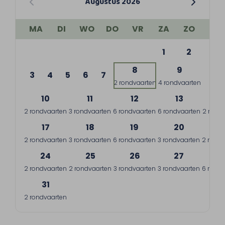
Augustus 2026
MA
DI
WO
DO
VR
ZA
ZO
1
2
8
9
3
4
5
6
7
2 rondvaarten
4 rondvaarten
10
11
12
13
1
2 rondvaarten
3 rondvaarten
6 rondvaarten
6 rondvaarten
2 rond
17
18
19
20
2
2 rondvaarten
3 rondvaarten
6 rondvaarten
3 rondvaarten
2 rondv
24
25
26
27
2
2 rondvaarten
2 rondvaarten
3 rondvaarten
3 rondvaarten
6 rondv
31
2 rondvaarten