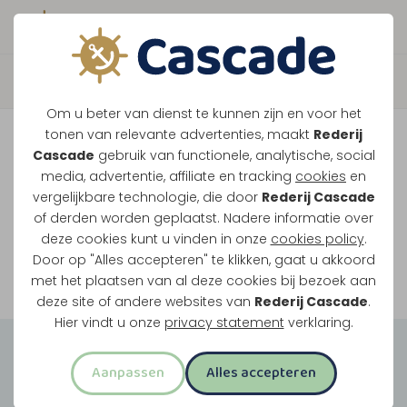
Boek direct je vaart
Vaar je mee over de
Om u beter van dienst te kunnen zijn en voor het
Maasplassen?
tonen van relevante advertenties, maakt
Rederij
Cascade
gebruik van functionele, analytische, social
Ondanks de lage waterstanden gaan
media, advertentie, affiliate en tracking
cookies
en
vergelijkbare technologie, die door
Rederij Cascade
onze vaarten gewoon door.
of derden worden geplaatst. Nadere informatie over
deze cookies kunt u vinden in onze
cookies policy
.
Door op "Alles accepteren" te klikken, gaat u akkoord
Bekijk onze rondvaarten
met het plaatsen van al deze cookies bij bezoek aan
deze site of andere websites van
Rederij Cascade
.
Hier vindt u onze
privacy statement
verklaring.
Groepsuitjes
Aanpassen
Alles accepteren