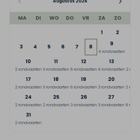
Augustus 2026
MA
DI
WO
DO
VR
ZA
ZO
1
2
9
3
4
5
6
7
8
4 rondvaarten
10
11
12
13
1
2 rondvaarten
3 rondvaarten
6 rondvaarten
6 rondvaarten
2 rond
17
18
19
20
2
2 rondvaarten
3 rondvaarten
6 rondvaarten
3 rondvaarten
2 rondv
24
25
26
27
2
2 rondvaarten
2 rondvaarten
3 rondvaarten
3 rondvaarten
6 rondv
31
2 rondvaarten