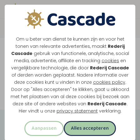
Boek direct je vaart
Vaar je mee over de
Om u beter van dienst te kunnen zijn en voor het
Maasplassen?
tonen van relevante advertenties, maakt
Rederij
Cascade
gebruik van functionele, analytische, social
Ondanks de lage waterstanden gaan
media, advertentie, affiliate en tracking
cookies
en
vergelijkbare technologie, die door
Rederij Cascade
onze vaarten gewoon door.
of derden worden geplaatst. Nadere informatie over
deze cookies kunt u vinden in onze
cookies policy
.
Door op "Alles accepteren" te klikken, gaat u akkoord
Bekijk onze rondvaarten
met het plaatsen van al deze cookies bij bezoek aan
deze site of andere websites van
Rederij Cascade
.
Hier vindt u onze
privacy statement
verklaring.
Groepsuitjes
Aanpassen
Alles accepteren