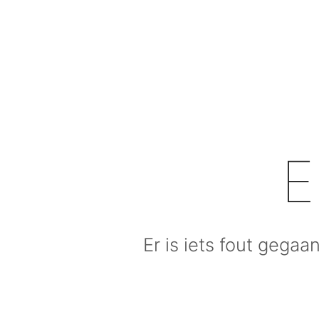
E
Er is iets fout gegaa