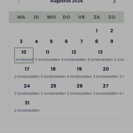
Augustus 2026
MA
DI
WO
DO
VR
ZA
ZO
1
2
3
4
5
6
7
8
9
10
11
12
13
14
1 rondvaart
2 rondvaarten
4 rondvaarten
6 rondvaarten
2 rondvaa
17
18
19
20
2
2 rondvaarten
3 rondvaarten
6 rondvaarten
3 rondvaarten
2 rondv
24
25
26
27
2
2 rondvaarten
2 rondvaarten
3 rondvaarten
3 rondvaarten
6 rondv
31
2 rondvaarten