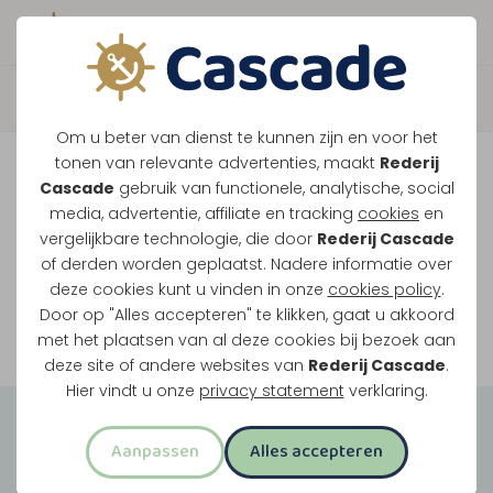
Boek direct je vaart
Vaar je mee over de
Om u beter van dienst te kunnen zijn en voor het
Maasplassen?
tonen van relevante advertenties, maakt
Rederij
Cascade
gebruik van functionele, analytische, social
Ondanks de lage waterstanden gaan
media, advertentie, affiliate en tracking
cookies
en
vergelijkbare technologie, die door
Rederij Cascade
onze vaarten gewoon door.
of derden worden geplaatst. Nadere informatie over
deze cookies kunt u vinden in onze
cookies policy
.
Door op "Alles accepteren" te klikken, gaat u akkoord
Bekijk onze rondvaarten
met het plaatsen van al deze cookies bij bezoek aan
deze site of andere websites van
Rederij Cascade
.
Hier vindt u onze
privacy statement
verklaring.
Groepsuitjes
Aanpassen
Alles accepteren