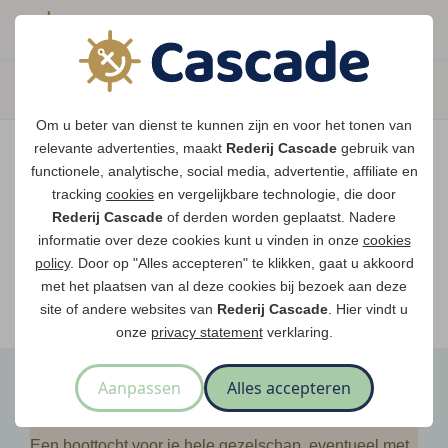
Boek direct je vaart
Vaar je mee over de
Om u beter van dienst te kunnen zijn en voor het tonen van
Maasplassen?
relevante advertenties, maakt
Rederij Cascade
gebruik van
functionele, analytische, social media, advertentie, affiliate en
Ondanks de lage waterstanden
tracking
cookies
en vergelijkbare technologie, die door
gaan onze vaarten gewoon door.
Rederij Cascade
of derden worden geplaatst. Nadere
informatie over deze cookies kunt u vinden in onze
cookies
policy
. Door op "Alles accepteren" te klikken, gaat u akkoord
met het plaatsen van al deze cookies bij bezoek aan deze
Bekijk onze rondvaarten
site of andere websites van
Rederij Cascade
. Hier vindt u
onze
privacy statement
verklaring.
Aanpassen
Alles accepteren
Groepsuitjes
Een boottocht voor je hele gezelschap, eventueel met