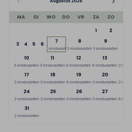
Augustus 2026
MA
DI
WO
DO
VR
ZA
ZO
1
2
7
8
9
3
4
5
6
1 rondvaart
3 rondvaarten
3 rondvaarten
10
11
12
13
1
3 rondvaarten
3 rondvaarten
6 rondvaarten
6 rondvaarten
2 rondv
17
18
19
20
2
2 rondvaarten
3 rondvaarten
6 rondvaarten
3 rondvaarten
2 rondv
24
25
26
27
2
2 rondvaarten
2 rondvaarten
3 rondvaarten
3 rondvaarten
6 rondv
31
2 rondvaarten