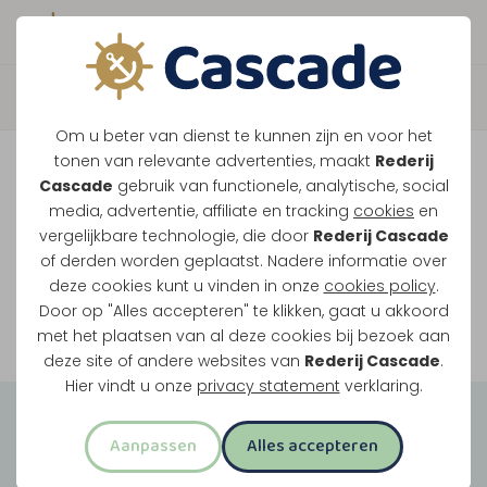
Boek direct je vaart
Vaar je mee over de
Om u beter van dienst te kunnen zijn en voor het
Maasplassen?
tonen van relevante advertenties, maakt
Rederij
Cascade
gebruik van functionele, analytische, social
Ondanks de lage waterstanden gaan
media, advertentie, affiliate en tracking
cookies
en
vergelijkbare technologie, die door
Rederij Cascade
onze vaarten gewoon door.
of derden worden geplaatst. Nadere informatie over
deze cookies kunt u vinden in onze
cookies policy
.
Door op "Alles accepteren" te klikken, gaat u akkoord
Bekijk onze rondvaarten
met het plaatsen van al deze cookies bij bezoek aan
deze site of andere websites van
Rederij Cascade
.
Hier vindt u onze
privacy statement
verklaring.
Groepsuitjes
Aanpassen
Alles accepteren