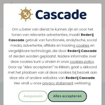
Boek direct je vaart
Vaar je mee over de
Om u beter van dienst te kunnen zijn en voor het
Maasplassen?
tonen van relevante advertenties, maakt
Rederij
Cascade
gebruik van functionele, analytische, social
Ondanks de lage waterstanden gaan
media, advertentie, affiliate en tracking
cookies
en
vergelijkbare technologie, die door
Rederij Cascade
onze vaarten gewoon door.
of derden worden geplaatst. Nadere informatie over
deze cookies kunt u vinden in onze
cookies policy
.
Door op "Alles accepteren" te klikken, gaat u akkoord
Bekijk onze rondvaarten
met het plaatsen van al deze cookies bij bezoek aan
deze site of andere websites van
Rederij Cascade
.
Hier vindt u onze
privacy statement
verklaring.
Groepsuitjes
Aanpassen
Alles accepteren