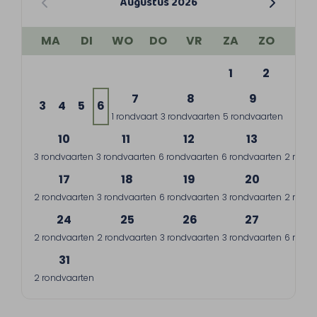
Augustus 2026
MA
DI
WO
DO
VR
ZA
ZO
1
2
7
8
9
3
4
5
6
1 rondvaart
3 rondvaarten
5 rondvaarten
10
11
12
13
1
3 rondvaarten
3 rondvaarten
6 rondvaarten
6 rondvaarten
2 rondv
17
18
19
20
2
2 rondvaarten
3 rondvaarten
6 rondvaarten
3 rondvaarten
2 rondv
24
25
26
27
2
2 rondvaarten
2 rondvaarten
3 rondvaarten
3 rondvaarten
6 rondv
31
2 rondvaarten