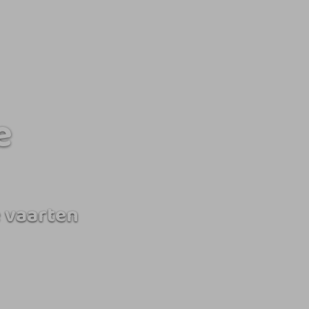
e
 vaarten