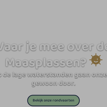
Vaar je mee over d
Maasplassen?
 de lage waterstanden gaan onze
gewoon door.
Bekijk onze rondvaarten