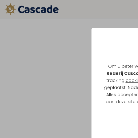
Om u beter va
Rederij Casc
tracking
cooki
geplaatst. Nad
"Alles accepter
aan deze site