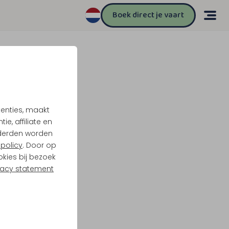
Boek direct je vaart
tenties, maakt
e, affiliate en
derden worden
policy
. Door op
okies bij bezoek
vacy statement