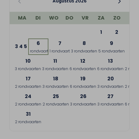
Augustus 2026
MA
DI
WO
DO
VR
ZA
ZO
1
2
6
7
8
9
3
4
5
1 rondvaart
1 rondvaart
3 rondvaarten
5 rondvaarten
10
11
12
13
1
3 rondvaarten
3 rondvaarten
6 rondvaarten
6 rondvaarten
2 rondv
17
18
19
20
2
2 rondvaarten
3 rondvaarten
6 rondvaarten
3 rondvaarten
2 rondv
24
25
26
27
2
2 rondvaarten
2 rondvaarten
3 rondvaarten
3 rondvaarten
6 rondv
31
2 rondvaarten