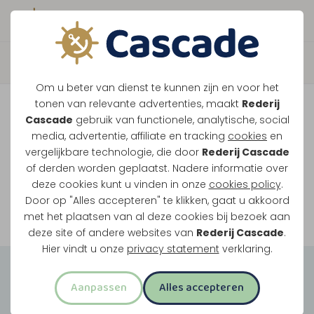
Boek direct je vaart
Vaar je mee over de
Om u beter van dienst te kunnen zijn en voor het
Maasplassen?
tonen van relevante advertenties, maakt
Rederij
Cascade
gebruik van functionele, analytische, social
Ondanks de lage waterstanden gaan
media, advertentie, affiliate en tracking
cookies
en
vergelijkbare technologie, die door
Rederij Cascade
onze vaarten gewoon door.
of derden worden geplaatst. Nadere informatie over
deze cookies kunt u vinden in onze
cookies policy
.
Door op "Alles accepteren" te klikken, gaat u akkoord
Bekijk onze rondvaarten
met het plaatsen van al deze cookies bij bezoek aan
deze site of andere websites van
Rederij Cascade
.
Hier vindt u onze
privacy statement
verklaring.
Groepsuitjes
Aanpassen
Alles accepteren