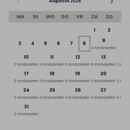
Augustus 2026
MA
DI
WO
DO
VR
ZA
ZO
1
2
9
3
4
5
6
7
8
4 rondvaarten
10
11
12
13
1
2 rondvaarten
3 rondvaarten
6 rondvaarten
6 rondvaarten
2 rond
17
18
19
20
2
2 rondvaarten
3 rondvaarten
6 rondvaarten
3 rondvaarten
2 rondv
24
25
26
27
2
2 rondvaarten
2 rondvaarten
3 rondvaarten
3 rondvaarten
6 rondv
31
2 rondvaarten