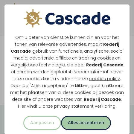
Boek direct je vaart
Vaar je mee over de
Om u beter van dienst te kunnen zijn en voor het
Maasplassen?
tonen van relevante advertenties, maakt
Rederij
Cascade
gebruik van functionele, analytische, social
Ondanks de lage waterstanden gaan
media, advertentie, affiliate en tracking
cookies
en
vergelijkbare technologie, die door
Rederij Cascade
onze vaarten gewoon door.
of derden worden geplaatst. Nadere informatie over
deze cookies kunt u vinden in onze
cookies policy
.
Door op "Alles accepteren" te klikken, gaat u akkoord
Bekijk onze rondvaarten
met het plaatsen van al deze cookies bij bezoek aan
deze site of andere websites van
Rederij Cascade
.
Hier vindt u onze
privacy statement
verklaring.
Groepsuitjes
Aanpassen
Alles accepteren