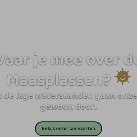
Vaar je mee over d
Maasplassen?
 de lage waterstanden gaan onze
gewoon door.
Bekijk onze rondvaarten