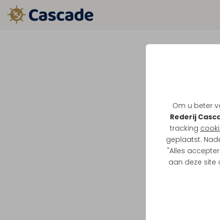
Om u beter va
Rederij Casc
tracking
cooki
geplaatst. Nad
"Alles accepter
aan deze site