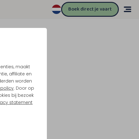
Boek direct je vaart
tenties, maakt
e, affiliate en
derden worden
policy
. Door op
okies bij bezoek
vacy statement