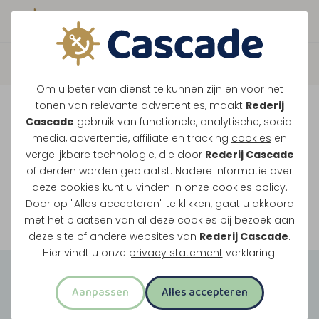
Boek direct je vaart
Vaar je mee over de
Om u beter van dienst te kunnen zijn en voor het
Maasplassen?
tonen van relevante advertenties, maakt
Rederij
Cascade
gebruik van functionele, analytische, social
Ondanks de lage waterstanden gaan
media, advertentie, affiliate en tracking
cookies
en
vergelijkbare technologie, die door
Rederij Cascade
onze vaarten gewoon door.
of derden worden geplaatst. Nadere informatie over
deze cookies kunt u vinden in onze
cookies policy
.
Door op "Alles accepteren" te klikken, gaat u akkoord
Bekijk onze rondvaarten
met het plaatsen van al deze cookies bij bezoek aan
deze site of andere websites van
Rederij Cascade
.
Hier vindt u onze
privacy statement
verklaring.
Groepsuitjes
Aanpassen
Alles accepteren