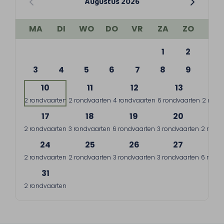
Augustus 2026
MA
DI
WO
DO
VR
ZA
ZO
1
2
3
4
5
6
7
8
9
10
11
12
13
1
2 rondvaarten
2 rondvaarten
4 rondvaarten
6 rondvaarten
2 rond
17
18
19
20
2
2 rondvaarten
3 rondvaarten
6 rondvaarten
3 rondvaarten
2 rondv
24
25
26
27
2
2 rondvaarten
2 rondvaarten
3 rondvaarten
3 rondvaarten
6 rondv
31
2 rondvaarten