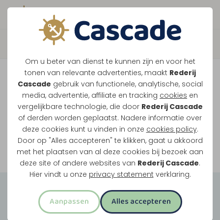
Boek direct je vaart
Vaar je mee over de
Om u beter van dienst te kunnen zijn en voor het
Maasplassen?
tonen van relevante advertenties, maakt
Rederij
Cascade
gebruik van functionele, analytische, social
Ondanks de lage waterstanden gaan
media, advertentie, affiliate en tracking
cookies
en
vergelijkbare technologie, die door
Rederij Cascade
onze vaarten gewoon door.
of derden worden geplaatst. Nadere informatie over
deze cookies kunt u vinden in onze
cookies policy
.
Door op "Alles accepteren" te klikken, gaat u akkoord
Bekijk onze rondvaarten
met het plaatsen van al deze cookies bij bezoek aan
deze site of andere websites van
Rederij Cascade
.
Hier vindt u onze
privacy statement
verklaring.
Groepsuitjes
Aanpassen
Alles accepteren