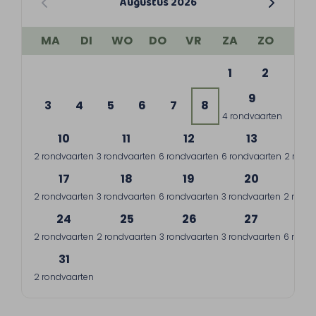
Augustus 2026
MA
DI
WO
DO
VR
ZA
ZO
1
2
9
3
4
5
6
7
8
4 rondvaarten
10
11
12
13
1
2 rondvaarten
3 rondvaarten
6 rondvaarten
6 rondvaarten
2 rond
17
18
19
20
2
2 rondvaarten
3 rondvaarten
6 rondvaarten
3 rondvaarten
2 rondv
24
25
26
27
2
2 rondvaarten
2 rondvaarten
3 rondvaarten
3 rondvaarten
6 rondv
31
2 rondvaarten