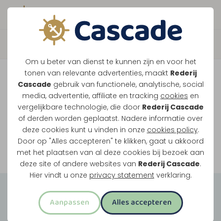
Boek direct je vaart
Vaar je mee over de
Om u beter van dienst te kunnen zijn en voor het
Maasplassen?
tonen van relevante advertenties, maakt
Rederij
Cascade
gebruik van functionele, analytische, social
Ondanks de lage waterstanden gaan
media, advertentie, affiliate en tracking
cookies
en
vergelijkbare technologie, die door
Rederij Cascade
onze vaarten gewoon door.
of derden worden geplaatst. Nadere informatie over
deze cookies kunt u vinden in onze
cookies policy
.
Door op "Alles accepteren" te klikken, gaat u akkoord
Bekijk onze rondvaarten
met het plaatsen van al deze cookies bij bezoek aan
deze site of andere websites van
Rederij Cascade
.
Hier vindt u onze
privacy statement
verklaring.
Groepsuitjes
Aanpassen
Alles accepteren