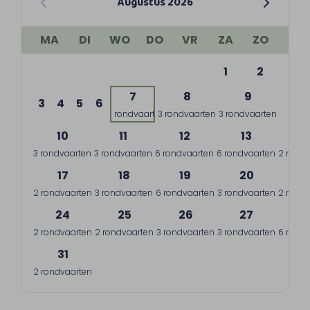
Augustus 2026
MA
DI
WO
DO
VR
ZA
ZO
1
2
7
8
9
3
4
5
6
1 rondvaart
3 rondvaarten
3 rondvaarten
10
11
12
13
1
3 rondvaarten
3 rondvaarten
6 rondvaarten
6 rondvaarten
2 rondv
17
18
19
20
2
2 rondvaarten
3 rondvaarten
6 rondvaarten
3 rondvaarten
2 rondv
24
25
26
27
2
2 rondvaarten
2 rondvaarten
3 rondvaarten
3 rondvaarten
6 rondv
31
2 rondvaarten