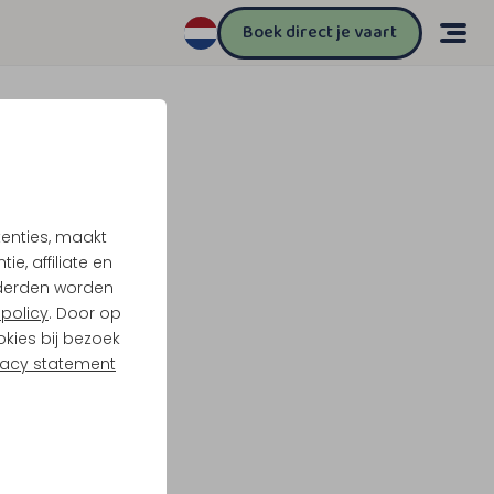
Boek direct je vaart
tenties, maakt
e, affiliate en
derden worden
policy
. Door op
okies bij bezoek
vacy statement