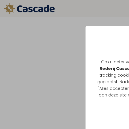
Om u beter va
Rederij Casc
tracking
cooki
geplaatst. Nad
"Alles accepter
aan deze site