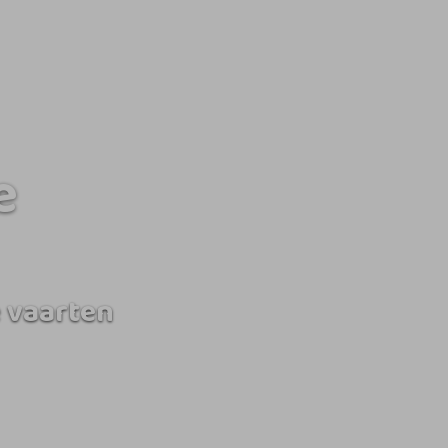
e
 vaarten