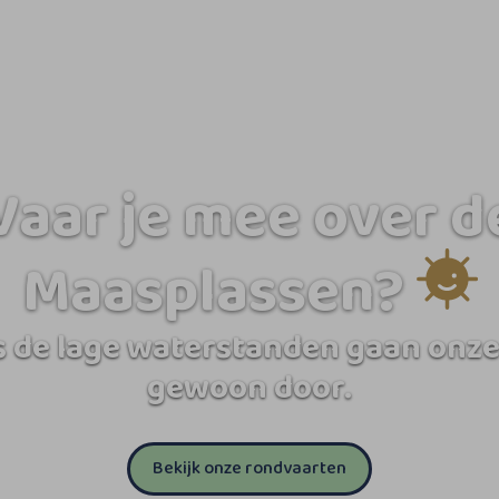
Vaar je mee over d
Maasplassen?
 de lage waterstanden gaan onze
gewoon door.
Bekijk onze rondvaarten