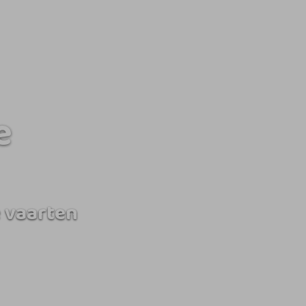
e
 vaarten