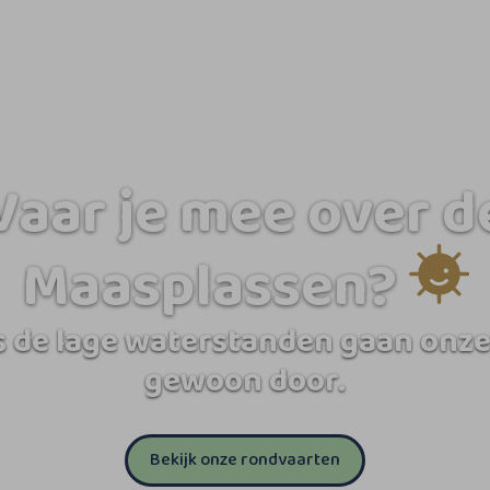
Vaar je mee over d
Maasplassen?
 de lage waterstanden gaan onze
gewoon door.
Bekijk onze rondvaarten