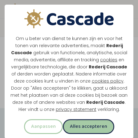
Boek direct je vaart
Vaar je mee over de
Om u beter van dienst te kunnen zijn en voor het
Maasplassen?
tonen van relevante advertenties, maakt
Rederij
Cascade
gebruik van functionele, analytische, social
Ondanks de lage waterstanden gaan
media, advertentie, affiliate en tracking
cookies
en
vergelijkbare technologie, die door
Rederij Cascade
onze vaarten gewoon door.
of derden worden geplaatst. Nadere informatie over
deze cookies kunt u vinden in onze
cookies policy
.
Door op "Alles accepteren" te klikken, gaat u akkoord
Bekijk onze rondvaarten
met het plaatsen van al deze cookies bij bezoek aan
deze site of andere websites van
Rederij Cascade
.
Hier vindt u onze
privacy statement
verklaring.
Groepsuitjes
Aanpassen
Alles accepteren