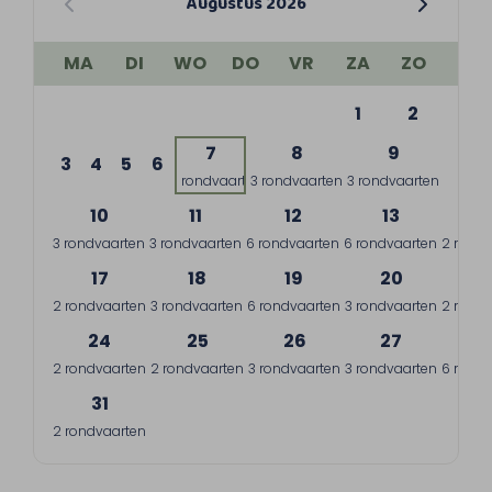
Augustus 2026
MA
DI
WO
DO
VR
ZA
ZO
1
2
7
8
9
3
4
5
6
1 rondvaart
3 rondvaarten
3 rondvaarten
10
11
12
13
1
3 rondvaarten
3 rondvaarten
6 rondvaarten
6 rondvaarten
2 rondv
17
18
19
20
2
2 rondvaarten
3 rondvaarten
6 rondvaarten
3 rondvaarten
2 rondv
24
25
26
27
2
2 rondvaarten
2 rondvaarten
3 rondvaarten
3 rondvaarten
6 rondv
31
2 rondvaarten