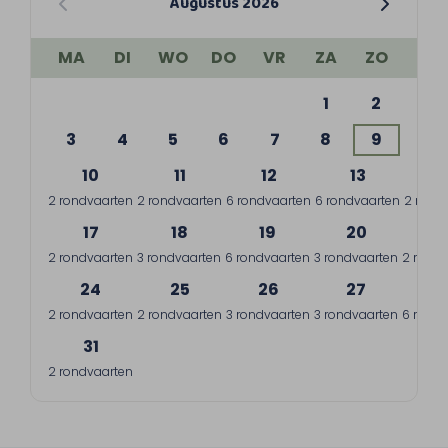
Augustus 2026
MA
DI
WO
DO
VR
ZA
ZO
1
2
3
4
5
6
7
8
9
10
11
12
13
1
2 rondvaarten
2 rondvaarten
6 rondvaarten
6 rondvaarten
2 rond
17
18
19
20
2
2 rondvaarten
3 rondvaarten
6 rondvaarten
3 rondvaarten
2 rondv
24
25
26
27
2
2 rondvaarten
2 rondvaarten
3 rondvaarten
3 rondvaarten
6 rondv
31
2 rondvaarten