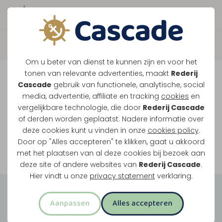
Boek direct je vaart
Vaar je mee over de
Om u beter van dienst te kunnen zijn en voor het
Maasplassen?
tonen van relevante advertenties, maakt
Rederij
Cascade
gebruik van functionele, analytische, social
Ondanks de lage waterstanden gaan
media, advertentie, affiliate en tracking
cookies
en
vergelijkbare technologie, die door
Rederij Cascade
onze vaarten gewoon door.
of derden worden geplaatst. Nadere informatie over
deze cookies kunt u vinden in onze
cookies policy
.
Door op "Alles accepteren" te klikken, gaat u akkoord
Bekijk onze rondvaarten
met het plaatsen van al deze cookies bij bezoek aan
deze site of andere websites van
Rederij Cascade
.
Hier vindt u onze
privacy statement
verklaring.
Groepsuitjes
Aanpassen
Alles accepteren