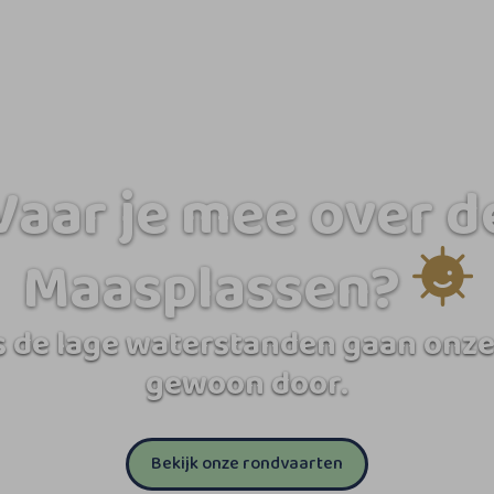
Vaar je mee over d
Maasplassen?
 de lage waterstanden gaan onze
gewoon door.
Bekijk onze rondvaarten