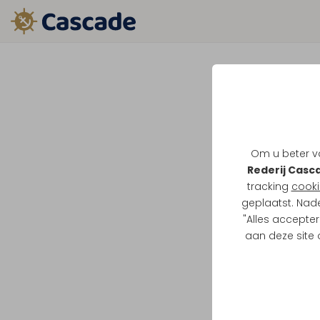
Om u beter va
Rederij Casc
tracking
cooki
geplaatst. Nad
"Alles accepter
aan deze site