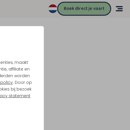
Boek direct je vaart
tenties, maakt
e, affiliate en
derden worden
policy
. Door op
okies bij bezoek
vacy statement