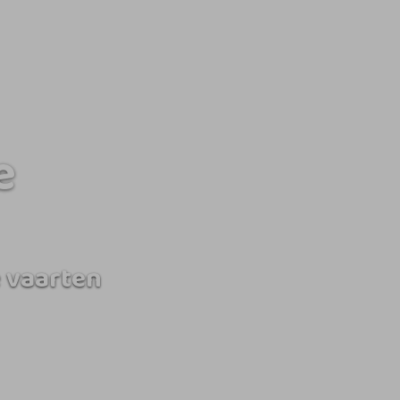
e
 vaarten