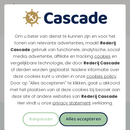
Boek direct je vaart
Vaar je mee over de
Om u beter van dienst te kunnen zijn en voor het
Maasplassen?
tonen van relevante advertenties, maakt
Rederij
Cascade
gebruik van functionele, analytische, social
Ondanks de lage waterstanden gaan
media, advertentie, affiliate en tracking
cookies
en
vergelijkbare technologie, die door
Rederij Cascade
onze vaarten gewoon door.
of derden worden geplaatst. Nadere informatie over
deze cookies kunt u vinden in onze
cookies policy
.
Door op "Alles accepteren" te klikken, gaat u akkoord
Bekijk onze rondvaarten
met het plaatsen van al deze cookies bij bezoek aan
deze site of andere websites van
Rederij Cascade
.
Hier vindt u onze
privacy statement
verklaring.
Groepsuitjes
Aanpassen
Alles accepteren