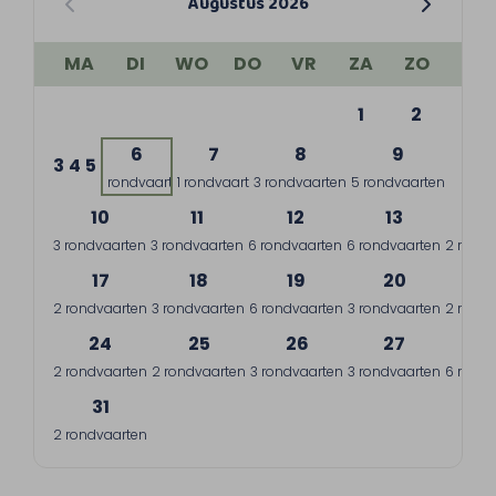
Augustus 2026
MA
DI
WO
DO
VR
ZA
ZO
1
2
6
7
8
9
3
4
5
1 rondvaart
1 rondvaart
3 rondvaarten
5 rondvaarten
10
11
12
13
1
3 rondvaarten
3 rondvaarten
6 rondvaarten
6 rondvaarten
2 rondv
17
18
19
20
2
2 rondvaarten
3 rondvaarten
6 rondvaarten
3 rondvaarten
2 rondv
24
25
26
27
2
2 rondvaarten
2 rondvaarten
3 rondvaarten
3 rondvaarten
6 rondv
31
2 rondvaarten