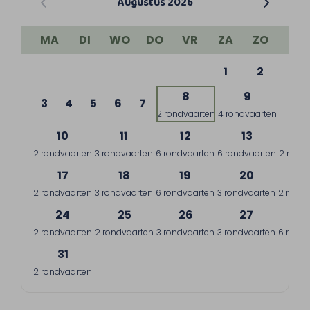
Augustus 2026
MA
DI
WO
DO
VR
ZA
ZO
1
2
8
9
3
4
5
6
7
2 rondvaarten
4 rondvaarten
10
11
12
13
1
2 rondvaarten
3 rondvaarten
6 rondvaarten
6 rondvaarten
2 rond
17
18
19
20
2
2 rondvaarten
3 rondvaarten
6 rondvaarten
3 rondvaarten
2 rondv
24
25
26
27
2
2 rondvaarten
2 rondvaarten
3 rondvaarten
3 rondvaarten
6 rondv
31
2 rondvaarten