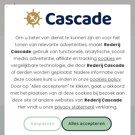
Boek direct je vaart
Vaar je mee over de
Om u beter van dienst te kunnen zijn en voor het
Maasplassen?
tonen van relevante advertenties, maakt
Rederij
Cascade
gebruik van functionele, analytische, social
Ondanks de lage waterstanden gaan
media, advertentie, affiliate en tracking
cookies
en
vergelijkbare technologie, die door
Rederij Cascade
onze vaarten gewoon door.
of derden worden geplaatst. Nadere informatie over
deze cookies kunt u vinden in onze
cookies policy
.
Door op "Alles accepteren" te klikken, gaat u akkoord
Bekijk onze rondvaarten
met het plaatsen van al deze cookies bij bezoek aan
deze site of andere websites van
Rederij Cascade
.
Hier vindt u onze
privacy statement
verklaring.
Groepsuitjes
Aanpassen
Alles accepteren