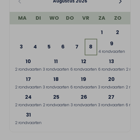
Augustus 2026
MA
DI
WO
DO
VR
ZA
ZO
1
2
9
3
4
5
6
7
8
4 rondvaarten
10
11
12
13
1
2 rondvaarten
3 rondvaarten
6 rondvaarten
6 rondvaarten
2 rond
17
18
19
20
2
2 rondvaarten
3 rondvaarten
6 rondvaarten
3 rondvaarten
2 rondv
24
25
26
27
2
2 rondvaarten
2 rondvaarten
3 rondvaarten
3 rondvaarten
6 rondv
31
2 rondvaarten