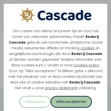
Boek direct je vaart
Vaar je mee over de
Om u beter van dienst te kunnen zijn en voor het
Maasplassen?
tonen van relevante advertenties, maakt
Rederij
Cascade
gebruik van functionele, analytische, social
Ondanks de lage waterstanden gaan
media, advertentie, affiliate en tracking
cookies
en
vergelijkbare technologie, die door
Rederij Cascade
onze vaarten gewoon door.
of derden worden geplaatst. Nadere informatie over
deze cookies kunt u vinden in onze
cookies policy
.
Door op "Alles accepteren" te klikken, gaat u akkoord
Bekijk onze rondvaarten
met het plaatsen van al deze cookies bij bezoek aan
deze site of andere websites van
Rederij Cascade
.
Hier vindt u onze
privacy statement
verklaring.
Groepsuitjes
Aanpassen
Alles accepteren