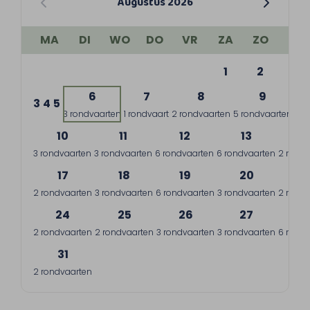
Augustus 2026
MA
DI
WO
DO
VR
ZA
ZO
1
2
6
7
8
9
3
4
5
3 rondvaarten
1 rondvaart
2 rondvaarten
5 rondvaarten
10
11
12
13
1
3 rondvaarten
3 rondvaarten
6 rondvaarten
6 rondvaarten
2 rondv
17
18
19
20
2
2 rondvaarten
3 rondvaarten
6 rondvaarten
3 rondvaarten
2 rondv
24
25
26
27
2
2 rondvaarten
2 rondvaarten
3 rondvaarten
3 rondvaarten
6 rondv
31
2 rondvaarten