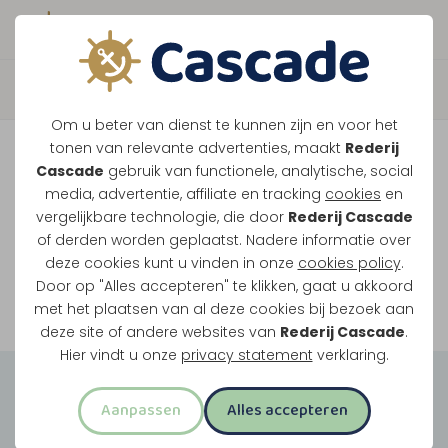
Boek direct je vaart
Vaar je mee over de
Om u beter van dienst te kunnen zijn en voor het
Maasplassen?
tonen van relevante advertenties, maakt
Rederij
Cascade
gebruik van functionele, analytische, social
Ondanks de lage waterstanden gaan
media, advertentie, affiliate en tracking
cookies
en
vergelijkbare technologie, die door
Rederij Cascade
onze vaarten gewoon door.
of derden worden geplaatst. Nadere informatie over
deze cookies kunt u vinden in onze
cookies policy
.
Door op "Alles accepteren" te klikken, gaat u akkoord
Bekijk onze rondvaarten
met het plaatsen van al deze cookies bij bezoek aan
deze site of andere websites van
Rederij Cascade
.
Hier vindt u onze
privacy statement
verklaring.
Groepsuitjes
Aanpassen
Alles accepteren