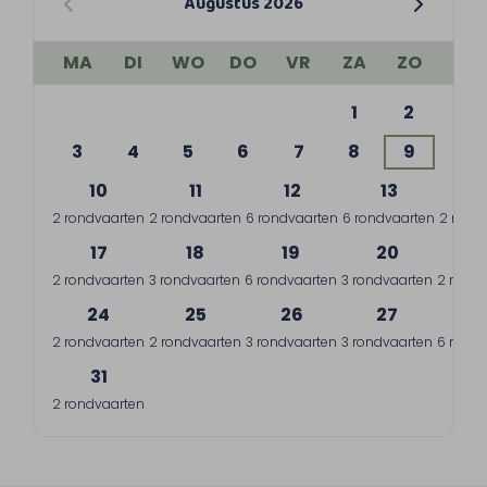
Augustus 2026
MA
DI
WO
DO
VR
ZA
ZO
1
2
3
4
5
6
7
8
9
10
11
12
13
1
2 rondvaarten
2 rondvaarten
6 rondvaarten
6 rondvaarten
2 rond
17
18
19
20
2
2 rondvaarten
3 rondvaarten
6 rondvaarten
3 rondvaarten
2 rondv
24
25
26
27
2
2 rondvaarten
2 rondvaarten
3 rondvaarten
3 rondvaarten
6 rondv
31
2 rondvaarten