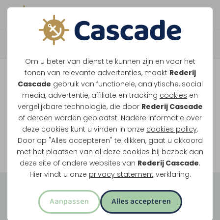
Boek direct je vaart
Vaar je mee over de
Om u beter van dienst te kunnen zijn en voor het
Maasplassen?
tonen van relevante advertenties, maakt
Rederij
Cascade
gebruik van functionele, analytische, social
Ondanks de lage waterstanden gaan
media, advertentie, affiliate en tracking
cookies
en
vergelijkbare technologie, die door
Rederij Cascade
onze vaarten gewoon door.
of derden worden geplaatst. Nadere informatie over
deze cookies kunt u vinden in onze
cookies policy
.
Door op "Alles accepteren" te klikken, gaat u akkoord
Bekijk onze rondvaarten
met het plaatsen van al deze cookies bij bezoek aan
deze site of andere websites van
Rederij Cascade
.
Hier vindt u onze
privacy statement
verklaring.
Groepsuitjes
Aanpassen
Alles accepteren