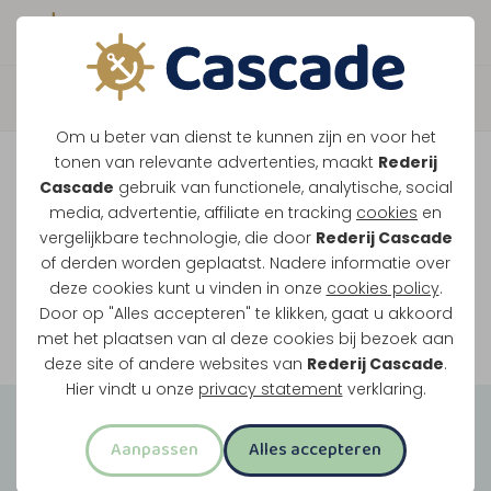
Boek direct je vaart
Vaar je mee over de
Om u beter van dienst te kunnen zijn en voor het
Maasplassen?
tonen van relevante advertenties, maakt
Rederij
Cascade
gebruik van functionele, analytische, social
Ondanks de lage waterstanden gaan
media, advertentie, affiliate en tracking
cookies
en
vergelijkbare technologie, die door
Rederij Cascade
onze vaarten gewoon door.
of derden worden geplaatst. Nadere informatie over
deze cookies kunt u vinden in onze
cookies policy
.
Door op "Alles accepteren" te klikken, gaat u akkoord
Bekijk onze rondvaarten
met het plaatsen van al deze cookies bij bezoek aan
deze site of andere websites van
Rederij Cascade
.
Hier vindt u onze
privacy statement
verklaring.
Groepsuitjes
Aanpassen
Alles accepteren