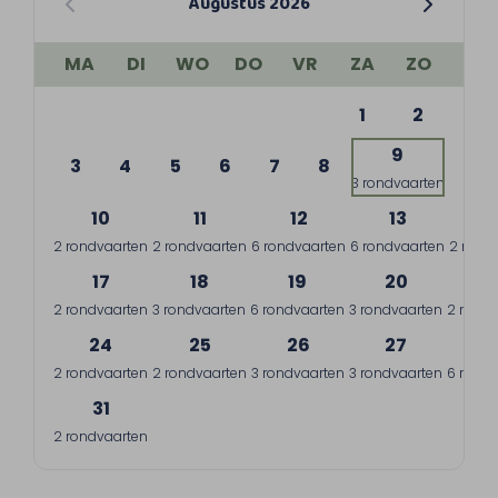
Augustus 2026
MA
DI
WO
DO
VR
ZA
ZO
1
2
9
3
4
5
6
7
8
3 rondvaarten
10
11
12
13
1
2 rondvaarten
2 rondvaarten
6 rondvaarten
6 rondvaarten
2 rond
17
18
19
20
2
2 rondvaarten
3 rondvaarten
6 rondvaarten
3 rondvaarten
2 rondv
24
25
26
27
2
2 rondvaarten
2 rondvaarten
3 rondvaarten
3 rondvaarten
6 rondv
31
2 rondvaarten