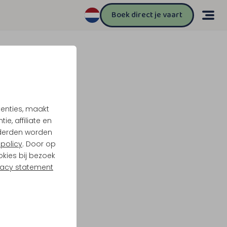
Boek direct je vaart
tenties, maakt
e, affiliate en
derden worden
policy
. Door op
okies bij bezoek
vacy statement