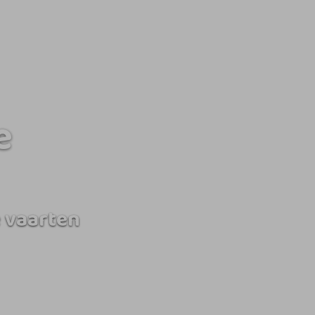
e
 vaarten