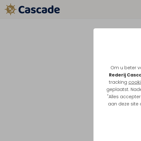
Om u beter va
Rederij Casc
tracking
cooki
geplaatst. Nad
"Alles accepter
aan deze site