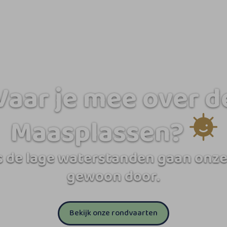
Vaar je mee over d
Maasplassen?
 de lage waterstanden gaan onze
gewoon door.
Bekijk onze rondvaarten