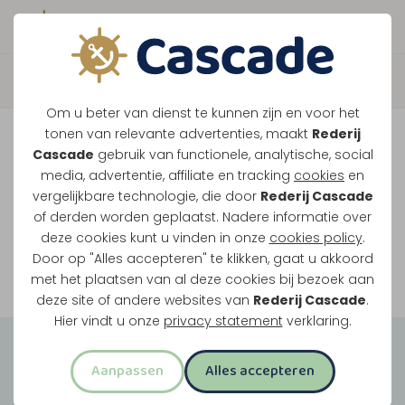
Boek direct je vaart
Vaar je mee over de
Om u beter van dienst te kunnen zijn en voor het
Maasplassen?
tonen van relevante advertenties, maakt
Rederij
Cascade
gebruik van functionele, analytische, social
Ondanks de lage waterstanden gaan
media, advertentie, affiliate en tracking
cookies
en
vergelijkbare technologie, die door
Rederij Cascade
onze vaarten gewoon door.
of derden worden geplaatst. Nadere informatie over
deze cookies kunt u vinden in onze
cookies policy
.
Door op "Alles accepteren" te klikken, gaat u akkoord
Bekijk onze rondvaarten
met het plaatsen van al deze cookies bij bezoek aan
deze site of andere websites van
Rederij Cascade
.
Hier vindt u onze
privacy statement
verklaring.
Groepsuitjes
Aanpassen
Alles accepteren