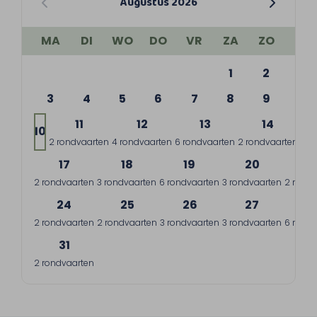
Augustus 2026
MA
DI
WO
DO
VR
ZA
ZO
1
2
3
4
5
6
7
8
9
11
12
13
14
10
2 rondvaarten
4 rondvaarten
6 rondvaarten
2 rondvaarten
7 r
17
18
19
20
2
2 rondvaarten
3 rondvaarten
6 rondvaarten
3 rondvaarten
2 rondv
24
25
26
27
2
2 rondvaarten
2 rondvaarten
3 rondvaarten
3 rondvaarten
6 rondv
31
2 rondvaarten