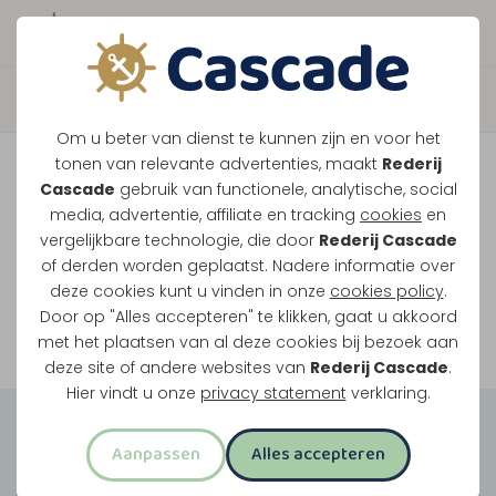
Boek direct je vaart
Vaar je mee over de
Om u beter van dienst te kunnen zijn en voor het
Maasplassen?
tonen van relevante advertenties, maakt
Rederij
Cascade
gebruik van functionele, analytische, social
Ondanks de lage waterstanden gaan
media, advertentie, affiliate en tracking
cookies
en
vergelijkbare technologie, die door
Rederij Cascade
onze vaarten gewoon door.
of derden worden geplaatst. Nadere informatie over
deze cookies kunt u vinden in onze
cookies policy
.
Door op "Alles accepteren" te klikken, gaat u akkoord
Bekijk onze rondvaarten
met het plaatsen van al deze cookies bij bezoek aan
deze site of andere websites van
Rederij Cascade
.
Hier vindt u onze
privacy statement
verklaring.
Groepsuitjes
Aanpassen
Alles accepteren