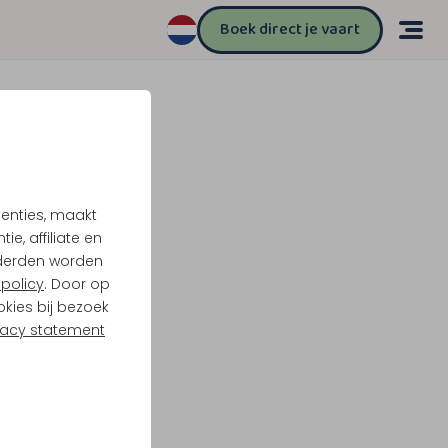
Boek direct je vaart
tenties, maakt
e, affiliate en
derden worden
policy
. Door op
okies bij bezoek
vacy statement