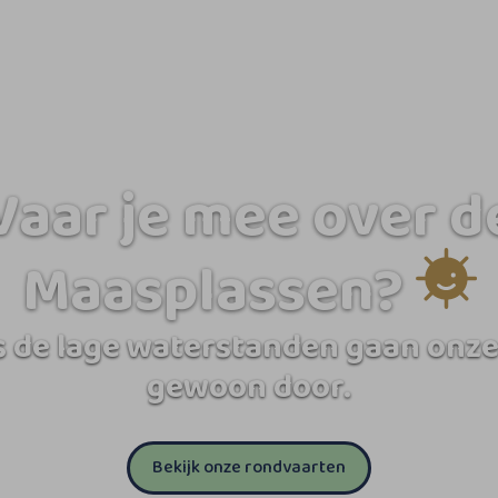
Vaar je mee over d
Maasplassen?
 de lage waterstanden gaan onze
gewoon door.
Bekijk onze rondvaarten