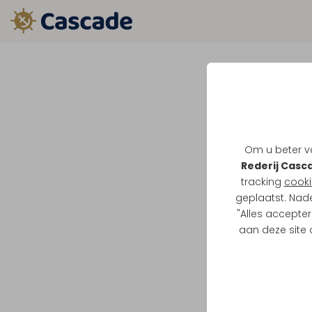
Om u beter va
Rederij Casc
tracking
cooki
geplaatst. Nad
"Alles accepter
aan deze site