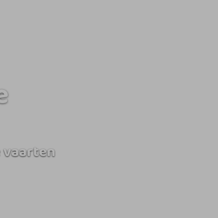
e
 vaarten