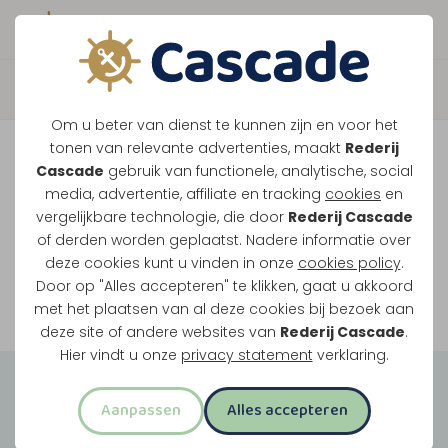
Boek direct je vaart
Vaar je mee over de
Om u beter van dienst te kunnen zijn en voor het
Maasplassen?
tonen van relevante advertenties, maakt
Rederij
Cascade
gebruik van functionele, analytische, social
Ondanks de lage waterstanden gaan
media, advertentie, affiliate en tracking
cookies
en
vergelijkbare technologie, die door
Rederij Cascade
onze vaarten gewoon door.
of derden worden geplaatst. Nadere informatie over
deze cookies kunt u vinden in onze
cookies policy
.
Door op "Alles accepteren" te klikken, gaat u akkoord
Bekijk onze rondvaarten
met het plaatsen van al deze cookies bij bezoek aan
deze site of andere websites van
Rederij Cascade
.
Hier vindt u onze
privacy statement
verklaring.
Groepsuitjes
Aanpassen
Alles accepteren