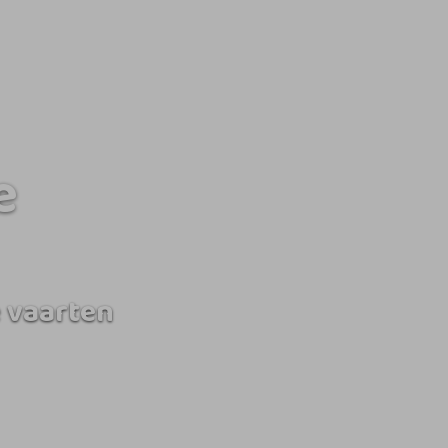
e
 vaarten