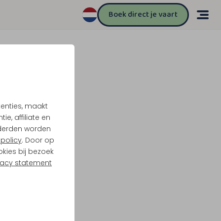
Boek direct je vaart
tenties, maakt
e, affiliate en
derden worden
policy
. Door op
okies bij bezoek
vacy statement