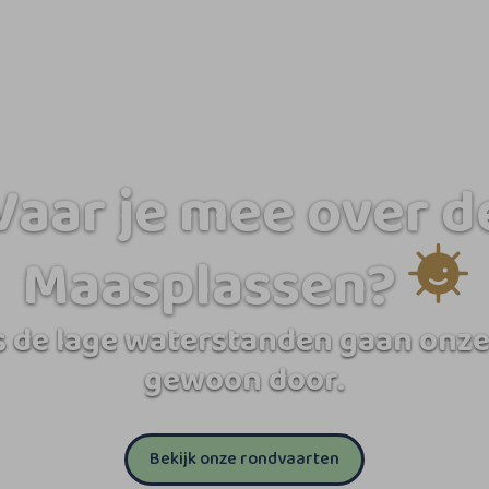
Vaar je mee over d
Maasplassen?
 de lage waterstanden gaan onze
gewoon door.
Bekijk onze rondvaarten