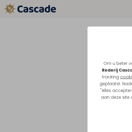
Om u beter va
Rederij Casc
tracking
cooki
geplaatst. Nad
"Alles accepter
aan deze site