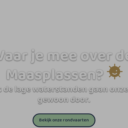
Vaar je mee over d
Maasplassen?
 de lage waterstanden gaan onze
gewoon door.
Bekijk onze rondvaarten