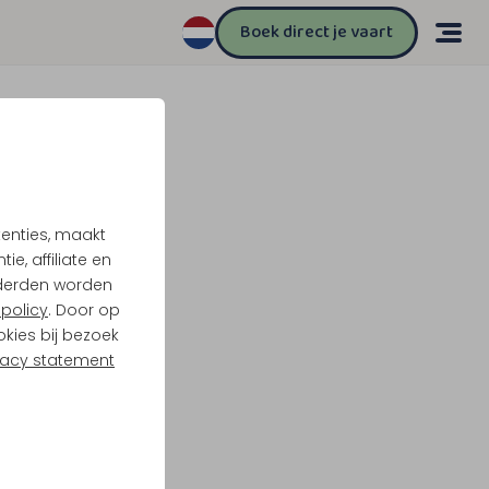
Boek direct je vaart
tenties, maakt
e, affiliate en
derden worden
policy
. Door op
okies bij bezoek
vacy statement