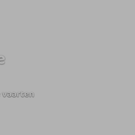
e
 vaarten