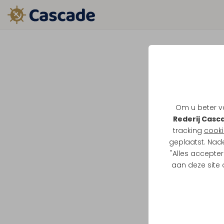
Om u beter va
Rederij Casc
tracking
cooki
geplaatst. Nad
"Alles accepter
aan deze site