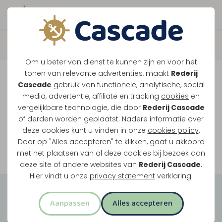
Boek direct je vaart
Vaar je mee over de
Om u beter van dienst te kunnen zijn en voor het
Maasplassen?
tonen van relevante advertenties, maakt
Rederij
Cascade
gebruik van functionele, analytische, social
Ondanks de lage waterstanden gaan
media, advertentie, affiliate en tracking
cookies
en
vergelijkbare technologie, die door
Rederij Cascade
onze vaarten gewoon door.
of derden worden geplaatst. Nadere informatie over
deze cookies kunt u vinden in onze
cookies policy
.
Door op "Alles accepteren" te klikken, gaat u akkoord
Bekijk onze rondvaarten
met het plaatsen van al deze cookies bij bezoek aan
deze site of andere websites van
Rederij Cascade
.
Hier vindt u onze
privacy statement
verklaring.
Groepsuitjes
Aanpassen
Alles accepteren