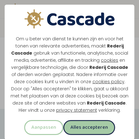
Boek direct je vaart
Vaar je mee over de
Om u beter van dienst te kunnen zijn en voor het
Maasplassen?
tonen van relevante advertenties, maakt
Rederij
Cascade
gebruik van functionele, analytische, social
Ondanks de lage waterstanden gaan
media, advertentie, affiliate en tracking
cookies
en
vergelijkbare technologie, die door
Rederij Cascade
onze vaarten gewoon door.
of derden worden geplaatst. Nadere informatie over
deze cookies kunt u vinden in onze
cookies policy
.
Door op "Alles accepteren" te klikken, gaat u akkoord
Bekijk onze rondvaarten
met het plaatsen van al deze cookies bij bezoek aan
deze site of andere websites van
Rederij Cascade
.
Hier vindt u onze
privacy statement
verklaring.
Groepsuitjes
Aanpassen
Alles accepteren