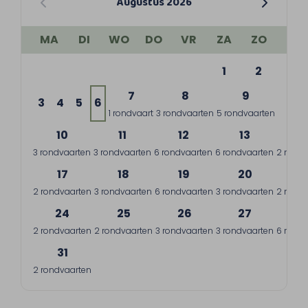
Augustus 2026
MA
DI
WO
DO
VR
ZA
ZO
1
2
7
8
9
3
4
5
6
1 rondvaart
3 rondvaarten
5 rondvaarten
10
11
12
13
1
3 rondvaarten
3 rondvaarten
6 rondvaarten
6 rondvaarten
2 rondv
17
18
19
20
2
2 rondvaarten
3 rondvaarten
6 rondvaarten
3 rondvaarten
2 rondv
24
25
26
27
2
2 rondvaarten
2 rondvaarten
3 rondvaarten
3 rondvaarten
6 rondv
31
2 rondvaarten