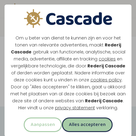
Boek direct je vaart
Vaar je mee over de
Om u beter van dienst te kunnen zijn en voor het
Maasplassen?
tonen van relevante advertenties, maakt
Rederij
Cascade
gebruik van functionele, analytische, social
Ondanks de lage waterstanden gaan
media, advertentie, affiliate en tracking
cookies
en
vergelijkbare technologie, die door
Rederij Cascade
onze vaarten gewoon door.
of derden worden geplaatst. Nadere informatie over
deze cookies kunt u vinden in onze
cookies policy
.
Door op "Alles accepteren" te klikken, gaat u akkoord
Bekijk onze rondvaarten
met het plaatsen van al deze cookies bij bezoek aan
deze site of andere websites van
Rederij Cascade
.
Hier vindt u onze
privacy statement
verklaring.
Groepsuitjes
Aanpassen
Alles accepteren