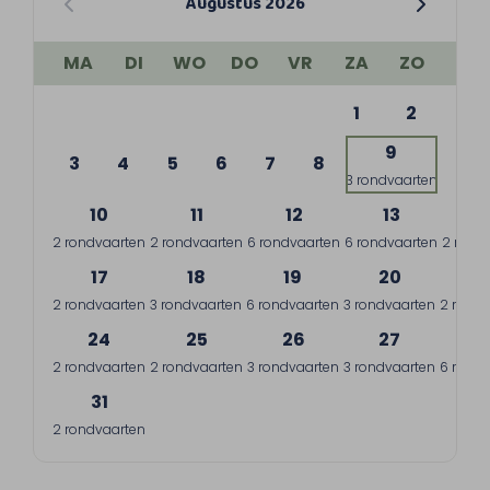
Augustus 2026
MA
DI
WO
DO
VR
ZA
ZO
1
2
9
3
4
5
6
7
8
3 rondvaarten
10
11
12
13
1
2 rondvaarten
2 rondvaarten
6 rondvaarten
6 rondvaarten
2 rond
17
18
19
20
2
2 rondvaarten
3 rondvaarten
6 rondvaarten
3 rondvaarten
2 rondv
24
25
26
27
2
2 rondvaarten
2 rondvaarten
3 rondvaarten
3 rondvaarten
6 rondv
31
2 rondvaarten