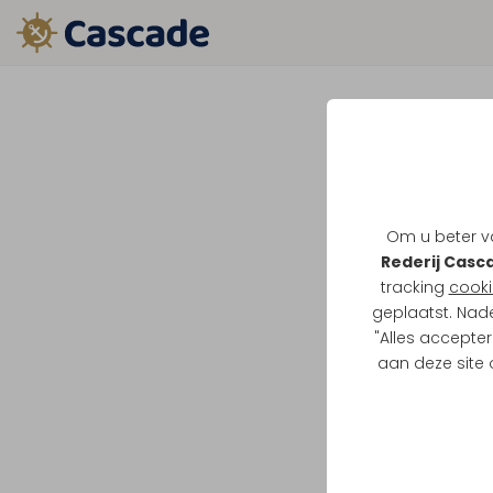
Om u beter va
Rederij Casc
tracking
cooki
geplaatst. Nad
"Alles accepter
aan deze site