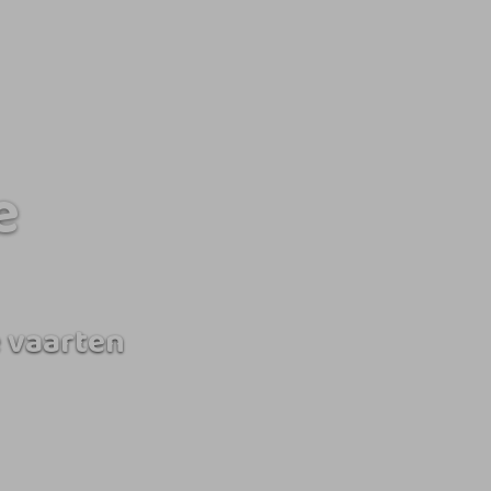
e
 vaarten