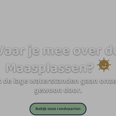
Vaar je mee over d
Maasplassen?
 de lage waterstanden gaan onze
gewoon door.
Bekijk onze rondvaarten