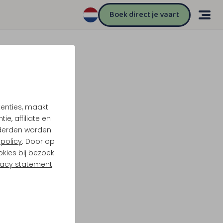
Boek direct je vaart
tenties, maakt
e, affiliate en
derden worden
policy
. Door op
okies bij bezoek
vacy statement