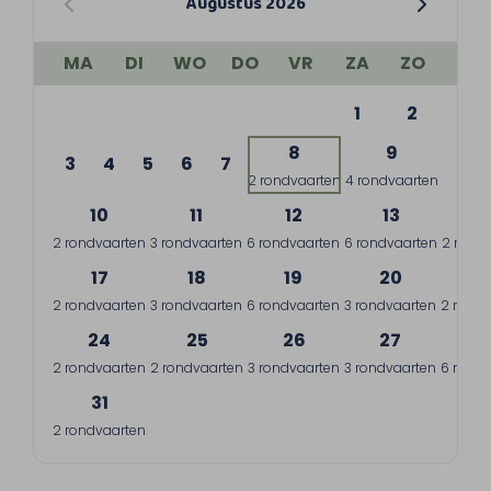
Augustus 2026
MA
DI
WO
DO
VR
ZA
ZO
1
2
8
9
3
4
5
6
7
2 rondvaarten
4 rondvaarten
10
11
12
13
1
2 rondvaarten
3 rondvaarten
6 rondvaarten
6 rondvaarten
2 rond
17
18
19
20
2
2 rondvaarten
3 rondvaarten
6 rondvaarten
3 rondvaarten
2 rondv
24
25
26
27
2
2 rondvaarten
2 rondvaarten
3 rondvaarten
3 rondvaarten
6 rondv
31
2 rondvaarten