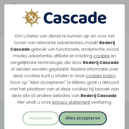
Boek direct je vaart
Vaar je mee over de
Om u beter van dienst te kunnen zijn en voor het
Maasplassen?
tonen van relevante advertenties, maakt
Rederij
Cascade
gebruik van functionele, analytische, social
Ondanks de lage waterstanden gaan
media, advertentie, affiliate en tracking
cookies
en
vergelijkbare technologie, die door
Rederij Cascade
onze vaarten gewoon door.
of derden worden geplaatst. Nadere informatie over
deze cookies kunt u vinden in onze
cookies policy
.
Door op "Alles accepteren" te klikken, gaat u akkoord
Bekijk onze rondvaarten
met het plaatsen van al deze cookies bij bezoek aan
deze site of andere websites van
Rederij Cascade
.
Hier vindt u onze
privacy statement
verklaring.
Groepsuitjes
Aanpassen
Alles accepteren