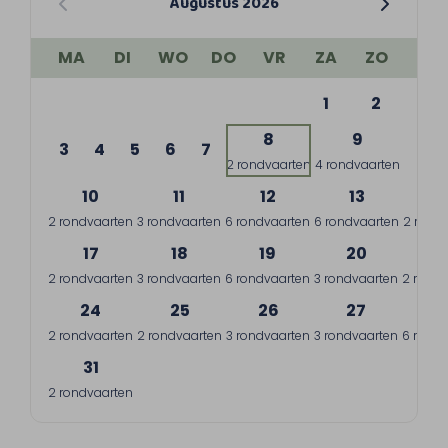
Augustus 2026
MA
DI
WO
DO
VR
ZA
ZO
1
2
8
9
3
4
5
6
7
2 rondvaarten
4 rondvaarten
10
11
12
13
1
2 rondvaarten
3 rondvaarten
6 rondvaarten
6 rondvaarten
2 rond
17
18
19
20
2
2 rondvaarten
3 rondvaarten
6 rondvaarten
3 rondvaarten
2 rondv
24
25
26
27
2
2 rondvaarten
2 rondvaarten
3 rondvaarten
3 rondvaarten
6 rondv
31
2 rondvaarten