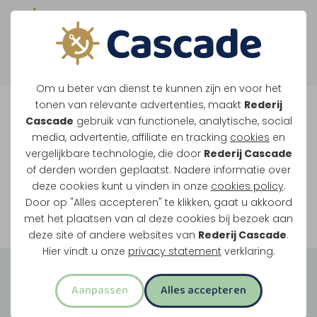
Boek direct je vaart
Vaar je mee over de
Om u beter van dienst te kunnen zijn en voor het
Maasplassen?
tonen van relevante advertenties, maakt
Rederij
Cascade
gebruik van functionele, analytische, social
Ondanks de lage waterstanden gaan
media, advertentie, affiliate en tracking
cookies
en
vergelijkbare technologie, die door
Rederij Cascade
onze vaarten gewoon door.
of derden worden geplaatst. Nadere informatie over
deze cookies kunt u vinden in onze
cookies policy
.
Door op "Alles accepteren" te klikken, gaat u akkoord
Bekijk onze rondvaarten
met het plaatsen van al deze cookies bij bezoek aan
deze site of andere websites van
Rederij Cascade
.
Hier vindt u onze
privacy statement
verklaring.
Groepsuitjes
Aanpassen
Alles accepteren