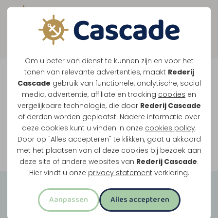
Boek direct je vaart
Vaar je mee over de
Om u beter van dienst te kunnen zijn en voor het
Maasplassen?
tonen van relevante advertenties, maakt
Rederij
Cascade
gebruik van functionele, analytische, social
Ondanks de lage waterstanden gaan
media, advertentie, affiliate en tracking
cookies
en
vergelijkbare technologie, die door
Rederij Cascade
onze vaarten gewoon door.
of derden worden geplaatst. Nadere informatie over
deze cookies kunt u vinden in onze
cookies policy
.
Door op "Alles accepteren" te klikken, gaat u akkoord
Bekijk onze rondvaarten
met het plaatsen van al deze cookies bij bezoek aan
deze site of andere websites van
Rederij Cascade
.
Hier vindt u onze
privacy statement
verklaring.
Groepsuitjes
Aanpassen
Alles accepteren