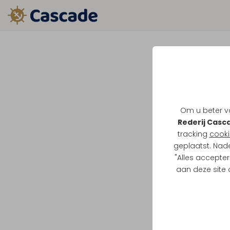
Om u beter va
Rederij Casc
tracking
cooki
geplaatst. Nad
"Alles accepter
aan deze site