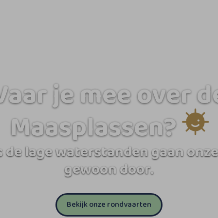
Vaar je mee over d
Maasplassen?
 de lage waterstanden gaan onze
gewoon door.
Bekijk onze rondvaarten