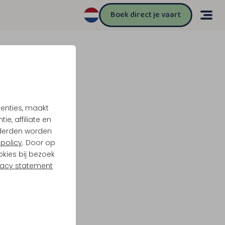
Boek direct je vaart
tenties, maakt
e, affiliate en
derden worden
policy
. Door op
okies bij bezoek
vacy statement