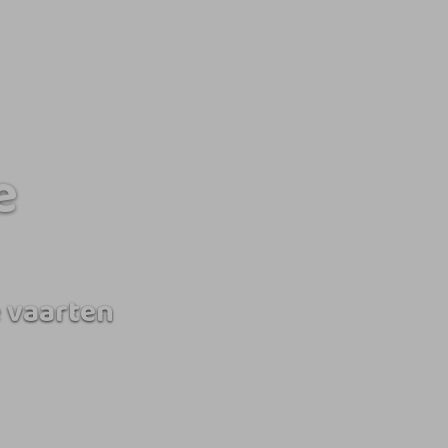
e
 vaarten