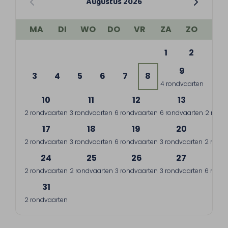
Augustus 2026
MA
DI
WO
DO
VR
ZA
ZO
1
2
9
3
4
5
6
7
8
4 rondvaarten
10
11
12
13
1
2 rondvaarten
3 rondvaarten
6 rondvaarten
6 rondvaarten
2 rond
17
18
19
20
2
2 rondvaarten
3 rondvaarten
6 rondvaarten
3 rondvaarten
2 rondv
24
25
26
27
2
2 rondvaarten
2 rondvaarten
3 rondvaarten
3 rondvaarten
6 rondv
31
2 rondvaarten