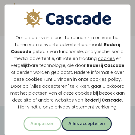
Boek direct je vaart
Vaar je mee over de
Om u beter van dienst te kunnen zijn en voor het
Maasplassen?
tonen van relevante advertenties, maakt
Rederij
Cascade
gebruik van functionele, analytische, social
Ondanks de lage waterstanden gaan
media, advertentie, affiliate en tracking
cookies
en
vergelijkbare technologie, die door
Rederij Cascade
onze vaarten gewoon door.
of derden worden geplaatst. Nadere informatie over
deze cookies kunt u vinden in onze
cookies policy
.
Door op "Alles accepteren" te klikken, gaat u akkoord
Bekijk onze rondvaarten
met het plaatsen van al deze cookies bij bezoek aan
deze site of andere websites van
Rederij Cascade
.
Hier vindt u onze
privacy statement
verklaring.
Groepsuitjes
Aanpassen
Alles accepteren