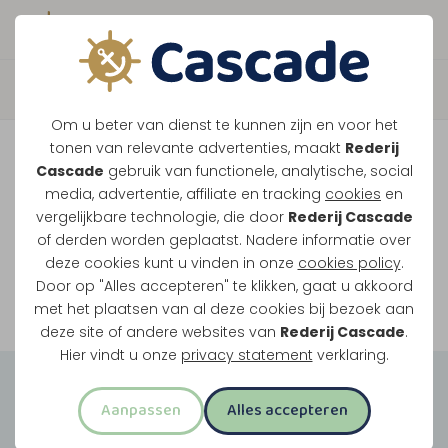
Boek direct je vaart
Vaar je mee over de
Om u beter van dienst te kunnen zijn en voor het
Maasplassen?
tonen van relevante advertenties, maakt
Rederij
Cascade
gebruik van functionele, analytische, social
Ondanks de lage waterstanden gaan
media, advertentie, affiliate en tracking
cookies
en
vergelijkbare technologie, die door
Rederij Cascade
onze vaarten gewoon door.
of derden worden geplaatst. Nadere informatie over
deze cookies kunt u vinden in onze
cookies policy
.
Door op "Alles accepteren" te klikken, gaat u akkoord
Bekijk onze rondvaarten
met het plaatsen van al deze cookies bij bezoek aan
deze site of andere websites van
Rederij Cascade
.
Hier vindt u onze
privacy statement
verklaring.
Groepsuitjes
Aanpassen
Alles accepteren