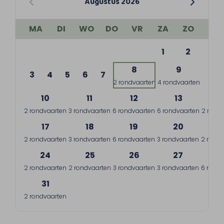
Augustus 2026
MA
DI
WO
DO
VR
ZA
ZO
1
2
8
9
3
4
5
6
7
2 rondvaarten
4 rondvaarten
10
11
12
13
1
2 rondvaarten
3 rondvaarten
6 rondvaarten
6 rondvaarten
2 rond
17
18
19
20
2
2 rondvaarten
3 rondvaarten
6 rondvaarten
3 rondvaarten
2 rondv
24
25
26
27
2
2 rondvaarten
2 rondvaarten
3 rondvaarten
3 rondvaarten
6 rondv
31
2 rondvaarten