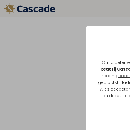
Om u beter va
Rederij Casc
tracking
cooki
geplaatst. Nad
"Alles accepter
aan deze site