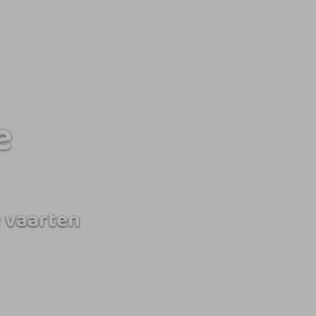
e
 vaarten