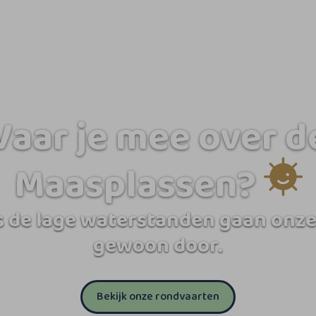
Vaar je mee over d
Maasplassen?
 de lage waterstanden gaan onze
gewoon door.
Bekijk onze rondvaarten