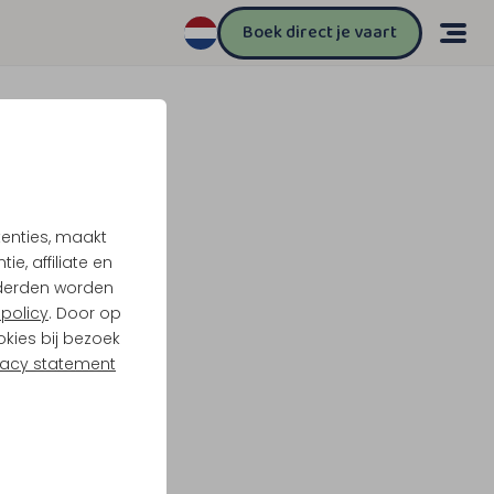
Boek direct je vaart
tenties, maakt
e, affiliate en
derden worden
policy
. Door op
okies bij bezoek
vacy statement