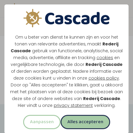
Boek direct je vaart
Vaar je mee over de
Om u beter van dienst te kunnen zijn en voor het
Maasplassen?
tonen van relevante advertenties, maakt
Rederij
Cascade
gebruik van functionele, analytische, social
Ondanks de lage waterstanden gaan
media, advertentie, affiliate en tracking
cookies
en
vergelijkbare technologie, die door
Rederij Cascade
onze vaarten gewoon door.
of derden worden geplaatst. Nadere informatie over
deze cookies kunt u vinden in onze
cookies policy
.
Door op "Alles accepteren" te klikken, gaat u akkoord
Bekijk onze rondvaarten
met het plaatsen van al deze cookies bij bezoek aan
deze site of andere websites van
Rederij Cascade
.
Hier vindt u onze
privacy statement
verklaring.
Groepsuitjes
Aanpassen
Alles accepteren