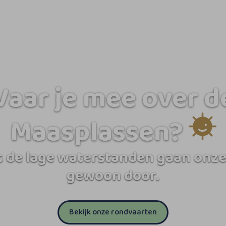
Vaar je mee over d
Maasplassen?
 de lage waterstanden gaan onze
gewoon door.
Bekijk onze rondvaarten