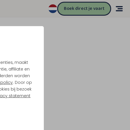
Boek direct je vaart
tenties, maakt
e, affiliate en
derden worden
policy
. Door op
okies bij bezoek
vacy statement