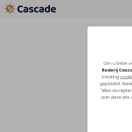
Om u beter va
Rederij Casc
tracking
cooki
geplaatst. Nad
"Alles accepter
aan deze site