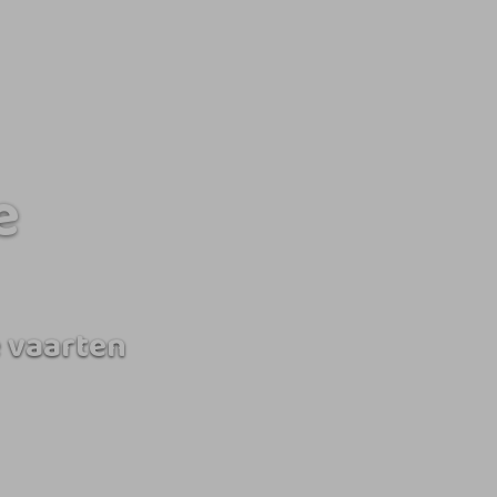
e
 vaarten