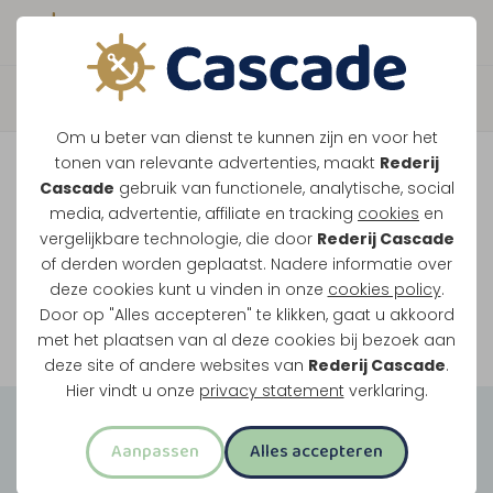
Boek direct je vaart
Vaar je mee over de
Om u beter van dienst te kunnen zijn en voor het
Maasplassen?
tonen van relevante advertenties, maakt
Rederij
Cascade
gebruik van functionele, analytische, social
Ondanks de lage waterstanden gaan
media, advertentie, affiliate en tracking
cookies
en
vergelijkbare technologie, die door
Rederij Cascade
onze vaarten gewoon door.
of derden worden geplaatst. Nadere informatie over
deze cookies kunt u vinden in onze
cookies policy
.
Door op "Alles accepteren" te klikken, gaat u akkoord
Bekijk onze rondvaarten
met het plaatsen van al deze cookies bij bezoek aan
deze site of andere websites van
Rederij Cascade
.
Hier vindt u onze
privacy statement
verklaring.
Groepsuitjes
Aanpassen
Alles accepteren