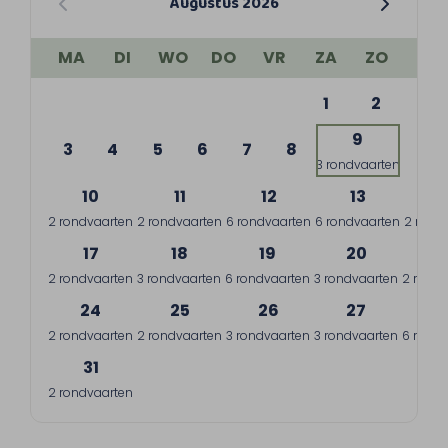
Augustus 2026
MA
DI
WO
DO
VR
ZA
ZO
1
2
9
3
4
5
6
7
8
3 rondvaarten
10
11
12
13
1
2 rondvaarten
2 rondvaarten
6 rondvaarten
6 rondvaarten
2 rond
17
18
19
20
2
2 rondvaarten
3 rondvaarten
6 rondvaarten
3 rondvaarten
2 rondv
24
25
26
27
2
2 rondvaarten
2 rondvaarten
3 rondvaarten
3 rondvaarten
6 rondv
31
2 rondvaarten