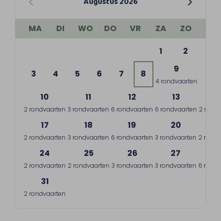
Augustus 2026
MA
DI
WO
DO
VR
ZA
ZO
1
2
9
3
4
5
6
7
8
4 rondvaarten
10
11
12
13
1
2 rondvaarten
3 rondvaarten
6 rondvaarten
6 rondvaarten
2 rond
17
18
19
20
2
2 rondvaarten
3 rondvaarten
6 rondvaarten
3 rondvaarten
2 rondv
24
25
26
27
2
2 rondvaarten
2 rondvaarten
3 rondvaarten
3 rondvaarten
6 rondv
31
2 rondvaarten