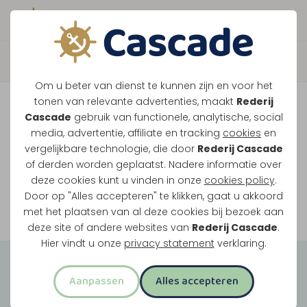
Boek direct je vaart
Vaar je mee over de
Om u beter van dienst te kunnen zijn en voor het
Maasplassen?
tonen van relevante advertenties, maakt
Rederij
Cascade
gebruik van functionele, analytische, social
Ondanks de lage waterstanden gaan
media, advertentie, affiliate en tracking
cookies
en
vergelijkbare technologie, die door
Rederij Cascade
onze vaarten gewoon door.
of derden worden geplaatst. Nadere informatie over
deze cookies kunt u vinden in onze
cookies policy
.
Door op "Alles accepteren" te klikken, gaat u akkoord
Bekijk onze rondvaarten
met het plaatsen van al deze cookies bij bezoek aan
deze site of andere websites van
Rederij Cascade
.
Hier vindt u onze
privacy statement
verklaring.
Groepsuitjes
Aanpassen
Alles accepteren