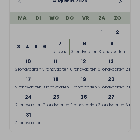
Augustus 2026
MA
DI
WO
DO
VR
ZA
ZO
1
2
7
8
9
3
4
5
6
1 rondvaart
3 rondvaarten
3 rondvaarten
10
11
12
13
1
3 rondvaarten
3 rondvaarten
6 rondvaarten
6 rondvaarten
2 rondv
17
18
19
20
2
2 rondvaarten
3 rondvaarten
6 rondvaarten
3 rondvaarten
2 rondv
24
25
26
27
2
2 rondvaarten
2 rondvaarten
3 rondvaarten
3 rondvaarten
6 rondv
31
2 rondvaarten