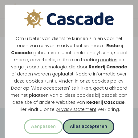
Boek direct je vaart
Vaar je mee over de
Om u beter van dienst te kunnen zijn en voor het
Maasplassen?
tonen van relevante advertenties, maakt
Rederij
Cascade
gebruik van functionele, analytische, social
Ondanks de lage waterstanden gaan
media, advertentie, affiliate en tracking
cookies
en
vergelijkbare technologie, die door
Rederij Cascade
onze vaarten gewoon door.
of derden worden geplaatst. Nadere informatie over
deze cookies kunt u vinden in onze
cookies policy
.
Door op "Alles accepteren" te klikken, gaat u akkoord
Bekijk onze rondvaarten
met het plaatsen van al deze cookies bij bezoek aan
deze site of andere websites van
Rederij Cascade
.
Hier vindt u onze
privacy statement
verklaring.
Groepsuitjes
Aanpassen
Alles accepteren