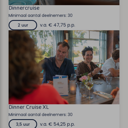
Dinnercruise
Minimaal aantal deelnemers:
30
v.a. € 47,75 p.p.
2 uur
Dinner Cruise XL
Minimaal aantal deelnemers:
30
v.a. € 54,25 p.p.
3,5 uur