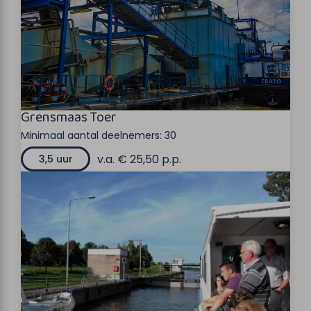
Grensmaas Toer
Minimaal aantal deelnemers:
30
v.a. € 25,50 p.p.
3,5 uur