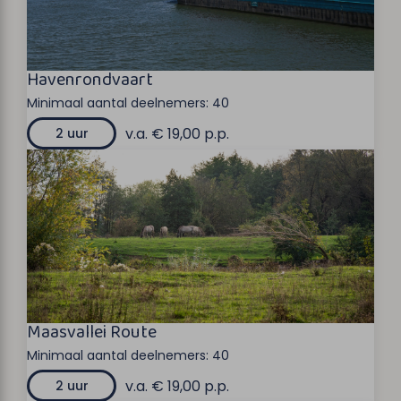
Havenrondvaart
Minimaal aantal deelnemers:
40
v.a. € 19,00 p.p.
2 uur
Maasvallei Route
Minimaal aantal deelnemers:
40
v.a. € 19,00 p.p.
2 uur