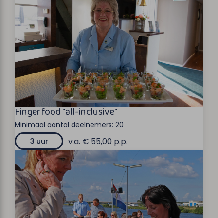
Fingerfood "all-inclusive"
Minimaal aantal deelnemers:
20
v.a. € 55,00 p.p.
3 uur