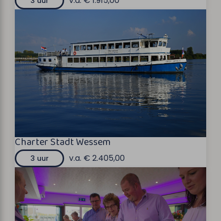
v.a. € 1.915,00
3 uur
Charter Stadt Wessem
v.a. € 2.405,00
3 uur