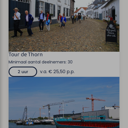
Tour de Thorn
Minimaal aantal deelnemers:
30
v.a. € 25,50 p.p.
2 uur