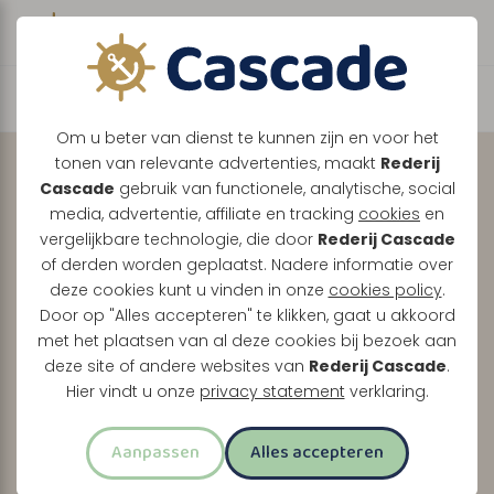
Boek direct je vaart
Ontdek de Maasplassen
Om u beter van dienst te kunnen zijn en voor het
tonen van relevante advertenties, maakt
Rederij
met uw
eigen
Cascade
gebruik van functionele, analytische, social
gezelschap, volledig
media, advertentie, affiliate en tracking
cookies
en
vergelijkbare technologie, die door
Rederij Cascade
naar wens.
of derden worden geplaatst. Nadere informatie over
deze cookies kunt u vinden in onze
cookies policy
.
Tussen Maasbracht, Thorn en Roermond vaart u
Door op "Alles accepteren" te klikken, gaat u akkoord
met het plaatsen van al deze cookies bij bezoek aan
samen door een prachtig Limburgs landschap.
deze site of andere websites van
Rederij Cascade
.
Of u nu kiest voor een relaxte boottocht of een
Hier vindt u onze
privacy statement
verklaring.
uitgebreid feestprogramma, wij maken er uw dag
van.
Aanpassen
Alles accepteren