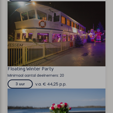
Floating Winter Party
Minimaal aantal deelnemers:
20
v.a. € 44,25 p.p.
3 uur