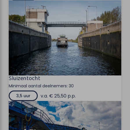
Sluizentocht
Minimaal aantal deelnemers:
30
v.a. € 25,50 p.p.
3,5 uur