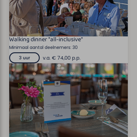
Walking dinner "all-inclusive"
Minimaal aantal deelnemers:
30
v.a. € 74,00 p.p.
3 uur